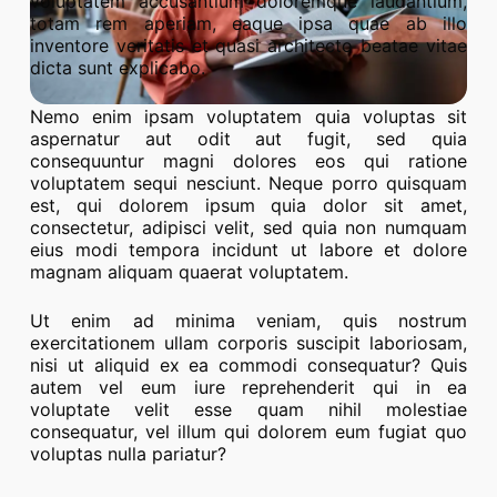
voluptatem accusantium doloremque laudantium,
totam rem aperiam, eaque ipsa quae ab illo
inventore veritatis et quasi architecto beatae vitae
dicta sunt explicabo.
Nemo enim ipsam voluptatem quia voluptas sit
aspernatur aut odit aut fugit, sed quia
consequuntur magni dolores eos qui ratione
voluptatem sequi nesciunt. Neque porro quisquam
est, qui dolorem ipsum quia dolor sit amet,
consectetur, adipisci velit, sed quia non numquam
eius modi tempora incidunt ut labore et dolore
magnam aliquam quaerat voluptatem.
Ut enim ad minima veniam, quis nostrum
exercitationem ullam corporis suscipit laboriosam,
nisi ut aliquid ex ea commodi consequatur? Quis
autem vel eum iure reprehenderit qui in ea
voluptate velit esse quam nihil molestiae
consequatur, vel illum qui dolorem eum fugiat quo
voluptas nulla pariatur?