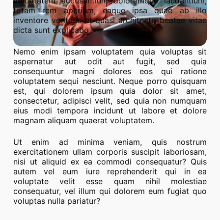
voluptatem accusantium doloremque laudantium,
totam rem aperiam, eaque ipsa quae ab illo
inventore veritatis et quasi architecto beatae vitae
dicta sunt explicabo.
Nemo enim ipsam voluptatem quia voluptas sit
aspernatur aut odit aut fugit, sed quia
consequuntur magni dolores eos qui ratione
voluptatem sequi nesciunt. Neque porro quisquam
est, qui dolorem ipsum quia dolor sit amet,
consectetur, adipisci velit, sed quia non numquam
eius modi tempora incidunt ut labore et dolore
magnam aliquam quaerat voluptatem.
Ut enim ad minima veniam, quis nostrum
exercitationem ullam corporis suscipit laboriosam,
nisi ut aliquid ex ea commodi consequatur? Quis
autem vel eum iure reprehenderit qui in ea
voluptate velit esse quam nihil molestiae
consequatur, vel illum qui dolorem eum fugiat quo
voluptas nulla pariatur?